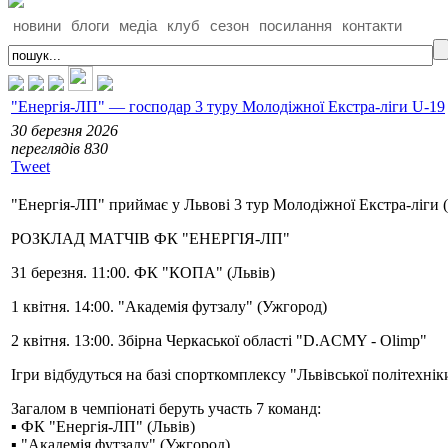
новини
блоги
медіа
клуб
сезон
посилання
контакти
"Енергія-ЛП" — господар 3 туру Молодіжної Екстра-ліги U-19
30 березня 2026
переглядiв 830
Tweet
"Енергія-ЛП" приймає у Львові 3 тур Молодіжної Екстра-ліги (гр
РОЗКЛАД МАТЧІВ ФК "ЕНЕРГІЯ-ЛП"
31 березня. 11:00. ФК "КОПА" (Львів)
1 квітня. 14:00. "Академія футзалу" (Ужгород)
2 квітня. 13:00. Збірна Черкаської області "D.ACMY - Olimp"
Ігри відбудуться на базі спорткомплексу "Львівської політехнік
Загалом в чемпіонаті беруть участь 7 команд:
▪️ ФК "Енергія-ЛП" (Львів)
▪️ "Академія футзалу" (Ужгород)