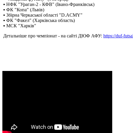
▪️ НФК "Ураган-2 - КФВ" (Івано-Франківськ)
▪️ ФК "Копа" (Львів)
▪️ Збірна Черкаської області "D.ACMY"
▪️ ФК "Факел" (Харківська область)
▪️ МСК "Харків"
Детальніше про чемпіонат - на сайті ДЮФ АФУ:
https://duf-futs